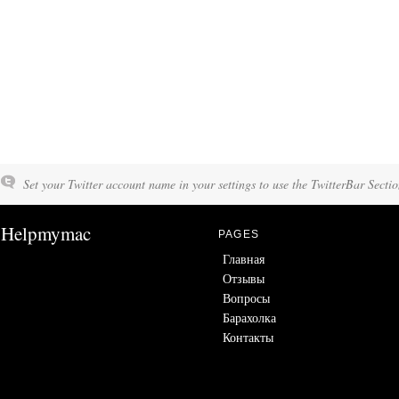
Set your Twitter account name in your settings to use the TwitterBar Sectio
Helpmymac
PAGES
Главная
Отзывы
Вопросы
Барахолка
Контакты