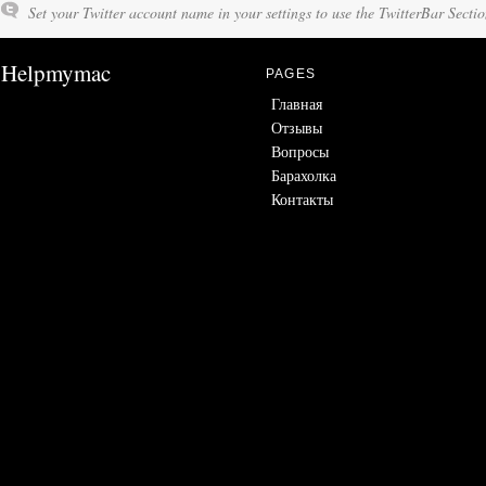
Set your Twitter account name in your settings to use the TwitterBar Sectio
Helpmymac
PAGES
Главная
Отзывы
Вопросы
Барахолка
Контакты