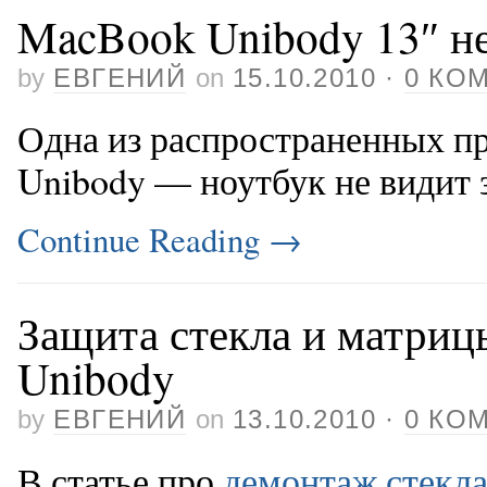
MacBook Unibody 13″ не
by
ЕВГЕНИЙ
on
15.10.2010
·
0 КО
Одна из распространенных п
Unibody — ноутбук не видит 
Continue Reading
→
Защита стекла и матриц
Unibody
by
ЕВГЕНИЙ
on
13.10.2010
·
0 КО
В статье про
демонтаж стекл