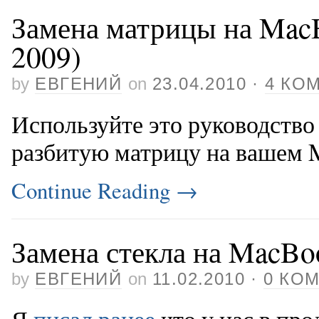
Замена матрицы на MacBo
2009)
by
ЕВГЕНИЙ
on
23.04.2010
·
4 КО
Используйте это руководство
разбитую матрицу на вашем 
Continue Reading
→
Замена стекла на MacBo
by
ЕВГЕНИЙ
on
11.02.2010
·
0 КО
Я
писал ранее
что у нас в пр