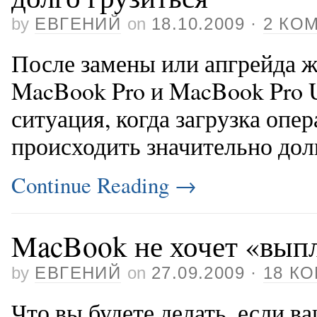
by
ЕВГЕНИЙ
on
18.10.2009
·
2 КО
После замены или апгрейда ж
MacBook Pro и MacBook Pro U
ситуация, когда загрузка опе
происходить значительно дол
Continue Reading
→
MacBook не хочет «вып
by
ЕВГЕНИЙ
on
27.09.2009
·
18 К
Что вы будете делать, если 