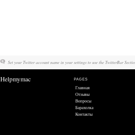
Set your Twitter account name in your settings to use the TwitterBar Sectio
Helpmymac
PAGES
Главная
Отзывы
Вопросы
Барахолка
Контакты