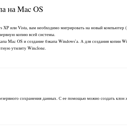
ла на Mac OS
 XP или Vista, вам необходимо мигрировать на новый компьютер 
езервную копию всей системы.
экапа Mac OS и создание бэкапа Windows’а. А для создания копии W
атную утилиту Winclone.
резервного сохранения данных. С ее помощью можно создать клон 