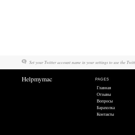
Set your Twitter account name in your settings to use the Twit
Helpmymac
PAGES
Главная
Отзывы
Вопросы
Барахолка
Контакты