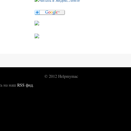
© 2012 Helpmymac
сь на наш
RSS фид
.