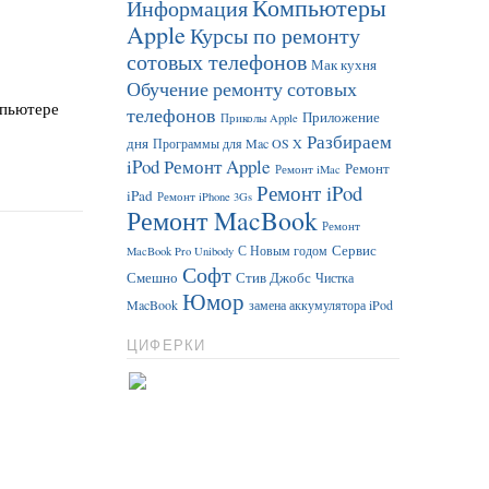
Компьютеры
Информация
Apple
Курсы по ремонту
сотовых телефонов
Мак кухня
Обучение ремонту сотовых
мпьютере
телефонов
Приложение
Приколы Apple
Разбираем
дня
Программы для Mac OS X
iPod
Ремонт Apple
Ремонт
Ремонт iMac
Ремонт iPod
iPad
Ремонт iPhone 3Gs
Ремонт MacBook
Ремонт
Сервис
С Новым годом
MacBook Pro Unibody
Софт
Смешно
Стив Джобс
Чистка
Юмор
MacBook
замена аккумулятора iPod
ЦИФЕРКИ