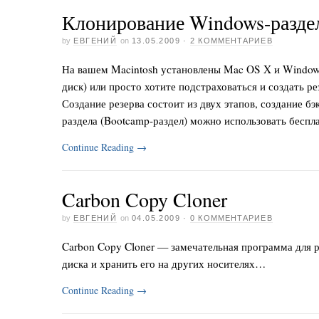
Клонирование Windows-разде
by
ЕВГЕНИЙ
on
13.05.2009
·
2 КОММЕНТАРИЕВ
На вашем Macintosh установлены Mac OS X и Windows
диск) или просто хотите подстраховаться и создать р
Создание резерва состоит из двух этапов, создание б
раздела (Bootcamp-раздел) можно использовать беспл
Continue Reading
→
Carbon Copy Cloner
by
ЕВГЕНИЙ
on
04.05.2009
·
0 КОММЕНТАРИЕВ
Carbon Copy Cloner — замечательная программа для 
диска и хранить его на других носителях…
Continue Reading
→