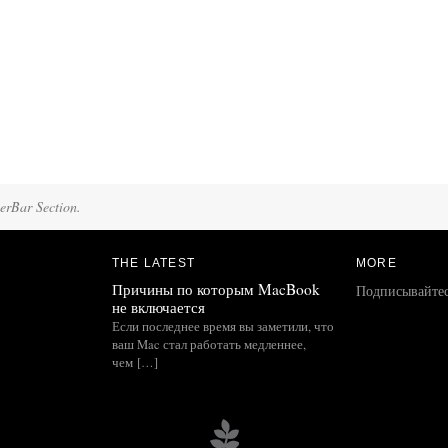
terBar Section.
THE LATEST
MORE
Причины по которым MacBook
Подписывайте
не включается
Если последнее время вы заметили, что
ваш Mac стал работать медленнее,
чем […]