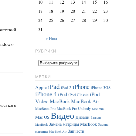
10
11
12
13
14
15
16
17
18
19
20
21
22
23
24
25
26
27
28
29
30
31
(жесткий
« Июл
indows-
РУБРИКИ
МЕТКИ
iPad
iPhone
Apple
iPad 2
iPhone 3GS
iPhone 4
iPod
iPod
iPod Classic
Video
MacBook
MacBook Air
жесткого
MacBook Pro
MacBook Pro Unibody
Mac mini
Видео
Mac OS
Дизайн
Залили
Замена матрицы MacBook
MacBook
Замена
Запчасти
матрицы MacBook Air