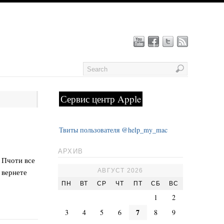
Сервис центр Apple
Твиты пользователя @help_my_mac
АРХИВ
 Пчоти все
АВГУСТ 2026
 вернете
ПН
ВТ
СР
ЧТ
ПТ
СБ
ВС
1
2
7
3
4
5
6
8
9