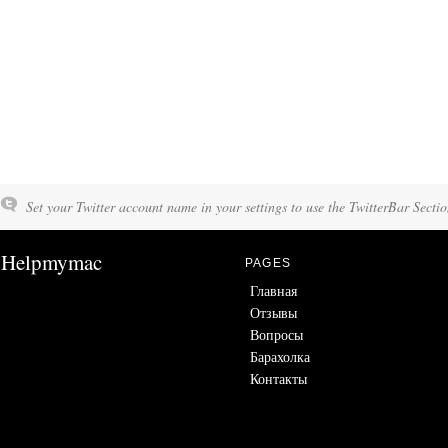
Set your Twitter account name in your settings to use the TwitterBar Sectio
Helpmymac
PAGES
Главная
Отзывы
Вопросы
Барахолка
Контакты