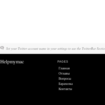
Set your Twitter account name in your settings to use the TwitterBar Sectio
Helpmymac
PAGES
Главная
Отзывы
Вопросы
Барахолка
Контакты