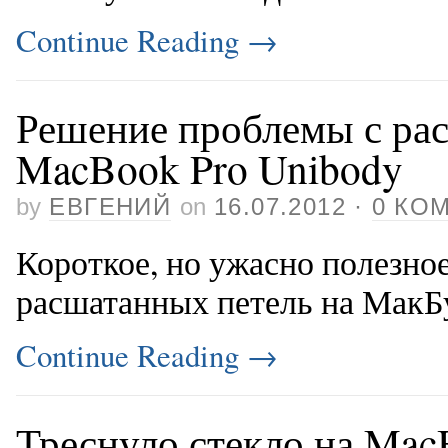
Continue Reading
→
Решение проблемы с ра
MacBook Pro Unibody
by
ЕВГЕНИЙ
on
16.07.2012
·
0 КО
Короткое, но ужасно полезно
расшатанных петель на Мак
Continue Reading
→
Треснуло стекло на Mac