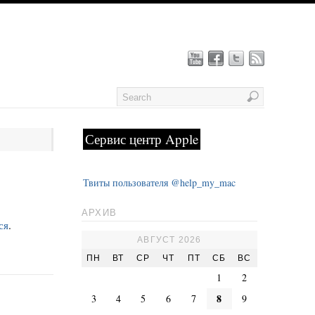
Сервис центр Apple
Твиты пользователя @help_my_mac
АРХИВ
ся
.
АВГУСТ 2026
ПН
ВТ
СР
ЧТ
ПТ
СБ
ВС
1
2
8
3
4
5
6
7
9