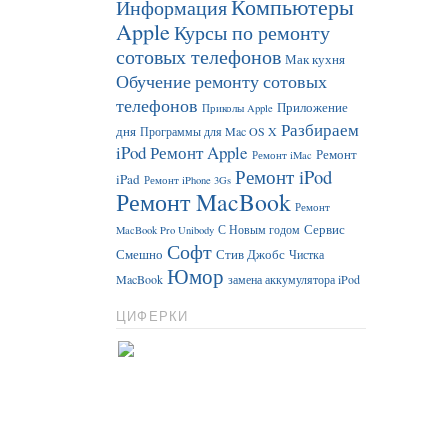
Компьютеры
Информация
Apple
Курсы по ремонту
сотовых телефонов
Мак кухня
Обучение ремонту сотовых
телефонов
Приложение
Приколы Apple
Разбираем
дня
Программы для Mac OS X
iPod
Ремонт Apple
Ремонт
Ремонт iMac
Ремонт iPod
iPad
Ремонт iPhone 3Gs
Ремонт MacBook
Ремонт
Сервис
С Новым годом
MacBook Pro Unibody
Софт
Смешно
Стив Джобс
Чистка
Юмор
MacBook
замена аккумулятора iPod
ЦИФЕРКИ