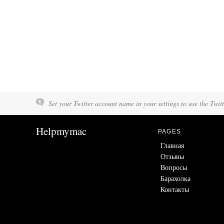
Set your Twitter account name in your settings to use the Twit
Helpmymac
PAGES
Главная
Отзывы
Вопросы
Барахолка
Контакты