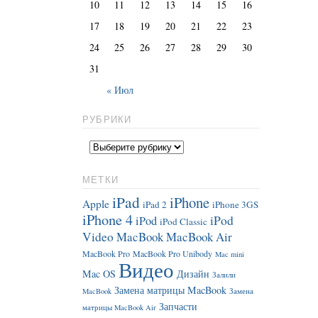
10
11
12
13
14
15
16
17
18
19
20
21
22
23
24
25
26
27
28
29
30
31
« Июл
РУБРИКИ
МЕТКИ
iPad
iPhone
Apple
iPad 2
iPhone 3GS
iPhone 4
iPod
iPod
iPod Classic
Video
MacBook
MacBook Air
MacBook Pro
MacBook Pro Unibody
Mac mini
Видео
Mac OS
Дизайн
Залили
Замена матрицы MacBook
MacBook
Замена
Запчасти
матрицы MacBook Air