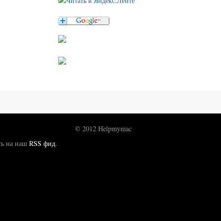
© 2012 Helpmymac
сь на наш
RSS фид
.