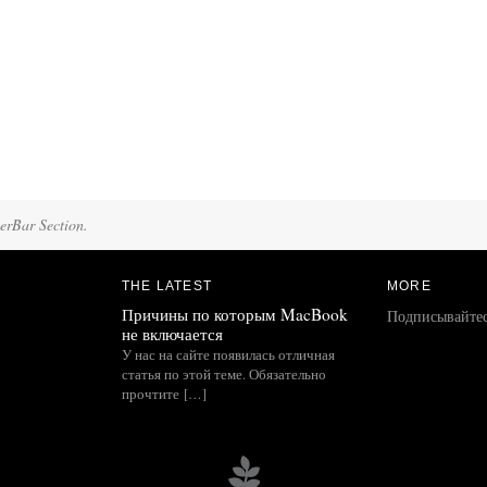
terBar Section.
THE LATEST
MORE
Причины по которым MacBook
Подписывайте
не включается
У нас на сайте появилась отличная
статья по этой теме. Обязательно
прочтите […]