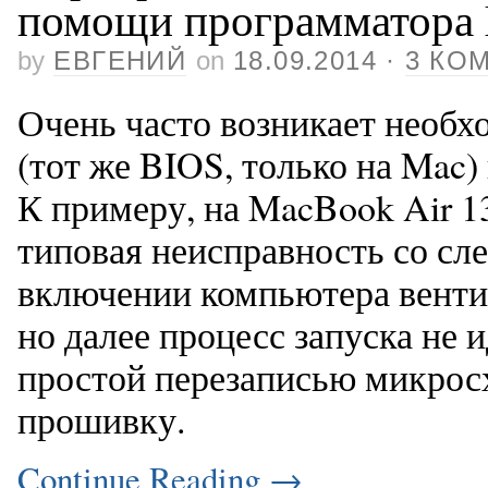
помощи программатора 
by
ЕВГЕНИЙ
on
18.09.2014
·
3 КО
Очень часто возникает необх
(тот же BIOS, только на Mac
К примеру, на MacBook Air 13
типовая неисправность со с
включении компьютера венти
но далее процесс запуска не 
простой перезаписью микрос
прошивку.
Continue Reading
→