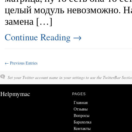
целый модуль невозможно. На
замена […]
Continue Reading
→
← Previous Entries
Set your Twitter account name in your settings to use the TwitterBar Sectio
Helpmymac
PAGES
Главная
Отзывы
Вопросы
Барахолка
Контакты