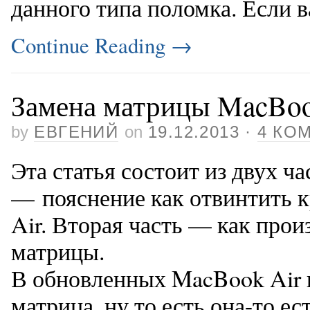
данного типа поломка. Если 
Continue Reading
→
Замена матрицы MacBook
by
ЕВГЕНИЙ
on
19.12.2013
·
4 КО
Эта статья состоит из двух ча
— пояснение как отвинтить 
Air. Вторая часть — как прои
матрицы.
В обновленных MacBook Air н
матрица, ну то есть она-то ес