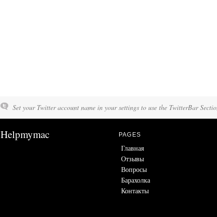
Set your Twitter account name in your settings to use the TwitterBar Sectio
Helpmymac
PAGES
Главная
Отзывы
Вопросы
Барахолка
Контакты