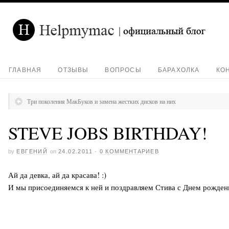
ГЛАВНАЯ
ОТЗЫВЫ
ВОПРОСЫ
БАРАХОЛКА
КО
Три поколения МакБуков и замена жестких дисков на них
STEVE JOBS BIRTHDAY!
by
ЕВГЕНИЙ
on
24.02.2011
·
0 КОММЕНТАРИЕВ
Ай да девка, ай да красава! :)
И мы присоединяемся к ней и поздравляем Стива с Днем рожден