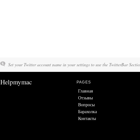
Set your Twitter account name in your settings to use the TwitterBar Sectio
Helpmymac
PAGES
Главная
Отзывы
Вопросы
Барахолка
Контакты