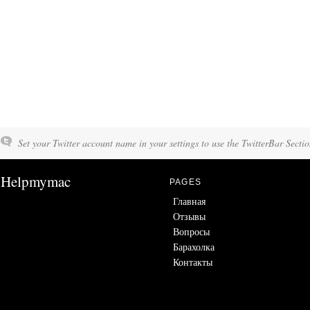
Set your Twitter account name in your settings to use the TwitterBar Sectio
Helpmymac
PAGES
Главная
Отзывы
Вопросы
Барахолка
Контакты