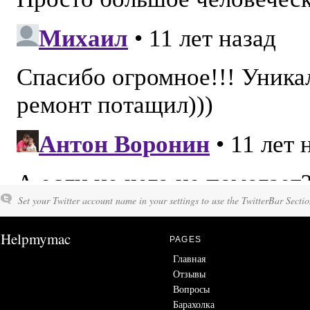
Set your Twitter account name in your settings to use the TwitterBar Sectio
Helpmymac
PAGES
Главная
Отзывы
Вопросы
Барахолка