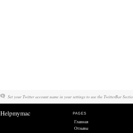
Set your Twitter account name in your settings to use the TwitterBar Sectio
Helpmymac
PAGES
Главная
Отзывы