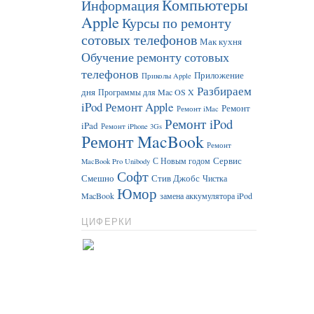
Компьютеры
Информация
Apple
Курсы по ремонту
сотовых телефонов
Мак кухня
Обучение ремонту сотовых
телефонов
Приложение
Приколы Apple
Разбираем
дня
Программы для Mac OS X
iPod
Ремонт Apple
Ремонт
Ремонт iMac
Ремонт iPod
iPad
Ремонт iPhone 3Gs
Ремонт MacBook
Ремонт
Сервис
С Новым годом
MacBook Pro Unibody
Софт
Смешно
Стив Джобс
Чистка
Юмор
MacBook
замена аккумулятора iPod
ЦИФЕРКИ