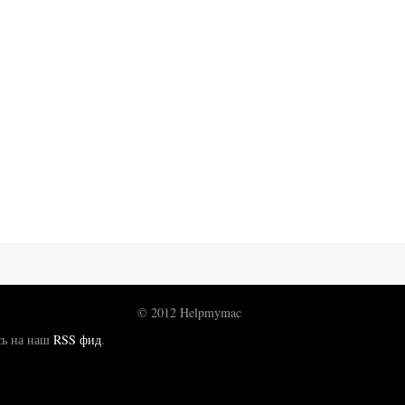
© 2012 Helpmymac
сь на наш
RSS фид
.