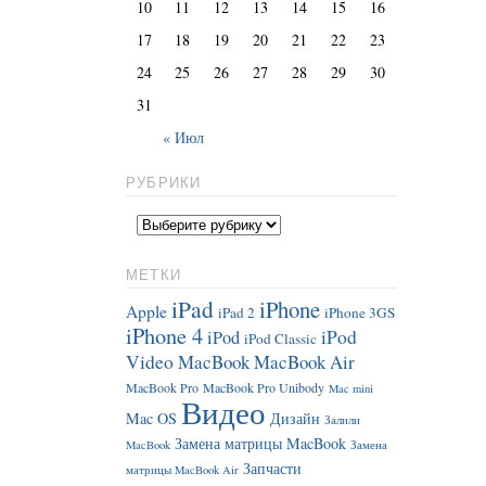
10
11
12
13
14
15
16
17
18
19
20
21
22
23
24
25
26
27
28
29
30
31
« Июл
РУБРИКИ
МЕТКИ
iPad
iPhone
Apple
iPad 2
iPhone 3GS
iPhone 4
iPod
iPod
iPod Classic
Video
MacBook
MacBook Air
MacBook Pro
MacBook Pro Unibody
Mac mini
Видео
Mac OS
Дизайн
Залили
Замена матрицы MacBook
MacBook
Замена
Запчасти
матрицы MacBook Air