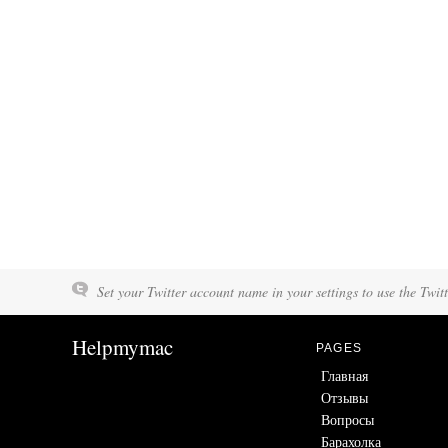
Set your Twitter account name in your settings to use the Twit
Helpmymac
PAGES
Главная
Отзывы
Вопросы
Барахолка