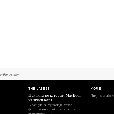
terBar Section.
THE LATEST
MORE
Причины по которым MacBook
Подписывайте
не включается
В данную ленту попадают все
фотографии из Instagram с хештегом
#helpmymac […]