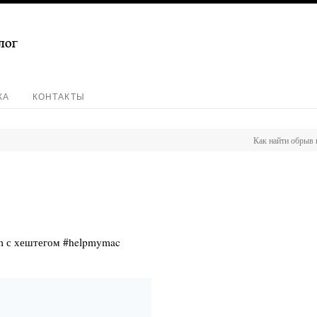
КА
КОНТАКТЫ
Как найти обрыв 
am с хештегом #helpmymac