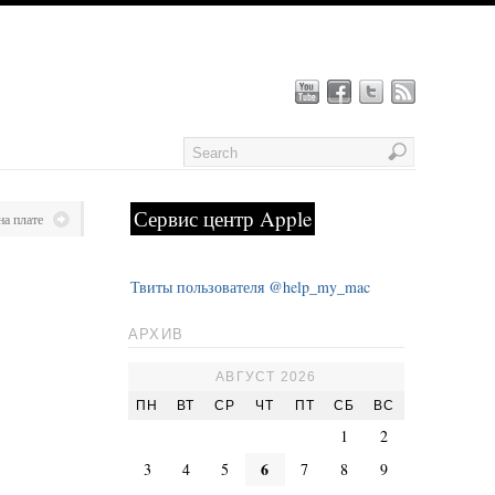
Сервис центр Apple
на плате
Твиты пользователя @help_my_mac
АРХИВ
АВГУСТ 2026
ПН
ВТ
СР
ЧТ
ПТ
СБ
ВС
1
2
6
3
4
5
7
8
9