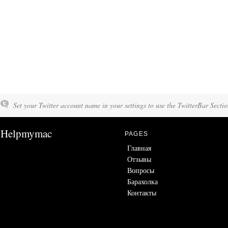
Set your Twitter account name in your settings to use the TwitterBar Sectio
Helpmymac
PAGES
Главная
Отзывы
Вопросы
Барахолка
Контакты