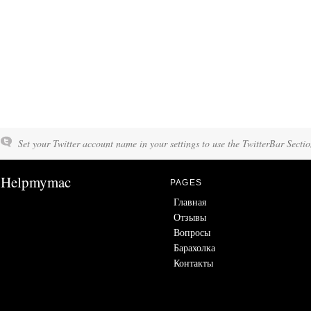
Set your Twitter account name in your settings to use the TwitterBar Sectio
Helpmymac
PAGES
Главная
Отзывы
Вопросы
Барахолка
Контакты