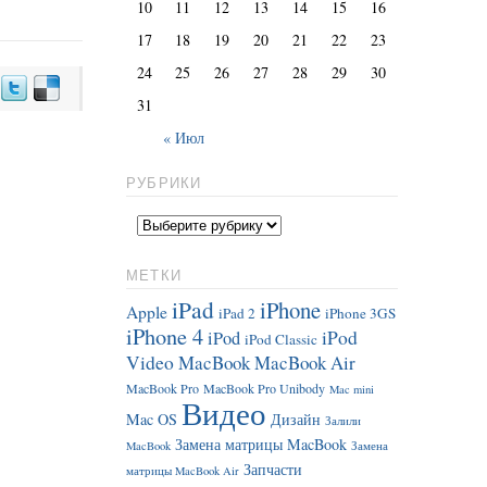
10
11
12
13
14
15
16
17
18
19
20
21
22
23
24
25
26
27
28
29
30
31
« Июл
РУБРИКИ
МЕТКИ
iPad
iPhone
Apple
iPad 2
iPhone 3GS
iPhone 4
iPod
iPod
iPod Classic
Video
MacBook
MacBook Air
MacBook Pro
MacBook Pro Unibody
Mac mini
Видео
Mac OS
Дизайн
Залили
Замена матрицы MacBook
MacBook
Замена
Запчасти
матрицы MacBook Air