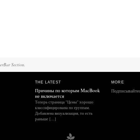
terBar Section.
THE LATEST
MORE
Причины по которым MacBook
Подписывайте
не включается
Теперь страница "Цены" хорошо
классифицирована по группам.
Добавлена визуализация, то есть
раньше […]