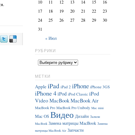
10
11
12
13
14
15
16
я.
17
18
19
20
21
22
23
24
25
26
27
28
29
30
31
« Июл
РУБРИКИ
МЕТКИ
iPad
iPhone
Apple
iPad 2
iPhone 3GS
iPhone 4
iPod
iPod
iPod Classic
Video
MacBook
MacBook Air
MacBook Pro
MacBook Pro Unibody
Mac mini
Видео
Mac OS
Дизайн
Залили
Замена матрицы MacBook
MacBook
Замена
Запчасти
матрицы MacBook Air