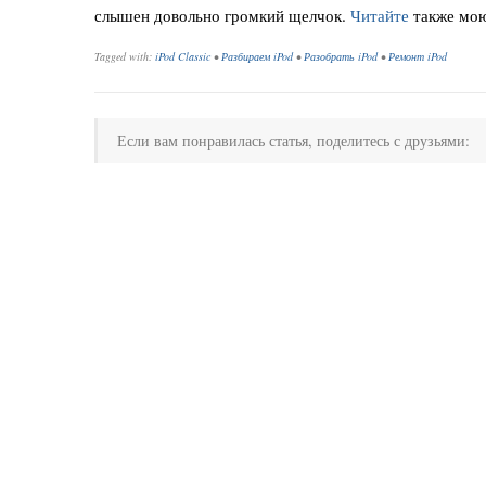
слышен довольно громкий щелчок.
Читайте
также мою
Tagged with:
iPod Classic
•
Разбираем iPod
•
Разобрать iPod
•
Ремонт iPod
Если вам понравилась статья, поделитесь с друзьями: