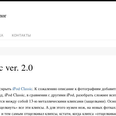
КА
КОНТАКТЫ
 ver. 2.0
вскрыть
iPod Classic
. К сожалению описание к фотографиям добавить
 iPod Classic, в сравнении с другими iPod, разобрать сложнее все
пятся между собой 13-ю металлическими клипсами (защелками). Осн
щелкнуть» все эти клипсы. А для этого нужен нож, на новых фотка
 и тем самым отщелкивал клипсы, кстати, когда клипса «отщелкива