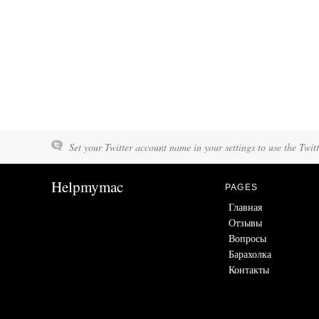
Set your Twitter account name in your settings to use the Twit
Helpmymac
PAGES
Главная
Отзывы
Вопросы
Барахолка
Контакты