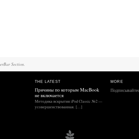
terBar Section.
THE LATEST
MORE
Причины по которым MacBook
Подписывайте
не включается
Методика вскрытия iPod Classic №2 —
усовершенствованная. […]