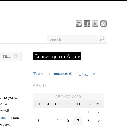
Сервис центр Apple
Flickr
Твиты пользователя @help_my_mac
АРХИВ
 не успел.
АВГУСТ 2026
го. А
ПН
ВТ
СР
ЧТ
ПТ
СБ
ВС
овной
1
2
х
видно
как
7
3
4
5
6
8
9
ется»,