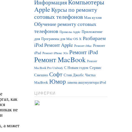
Компьютеры
Информация
Apple
Курсы по ремонту
сотовых телефонов
Мак кухня
Обучение ремонту сотовых
телефонов
Приложение
Приколы Apple
Разбираем
дня
Программы для Mac OS X
iPod
Ремонт Apple
Ремонт
Ремонт iMac
Ремонт iPod
iPad
Ремонт iPhone 3Gs
Ремонт MacBook
Ремонт
Сервис
С Новым годом
MacBook Pro Unibody
Софт
Смешно
Стив Джобс
Чистка
Юмор
MacBook
замена аккумулятора iPod
ЦИФЕРКИ