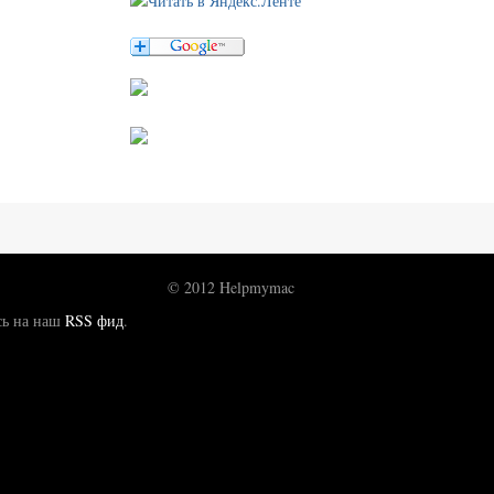
© 2012 Helpmymac
сь на наш
RSS фид
.