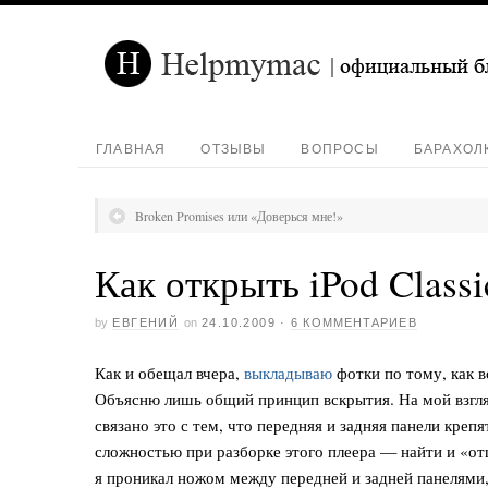
ГЛАВНАЯ
ОТЗЫВЫ
ВОПРОСЫ
БАРАХОЛ
Broken Promises или «Доверься мне!»
Как открыть iPod Classic
by
ЕВГЕНИЙ
on
24.10.2009
·
6 КОММЕНТАРИЕВ
Как и обещал вчера,
выкладываю
фотки по тому, как 
Объясню лишь общий принцип вскрытия. На мой взгляд,
связано это с тем, что передняя и задняя панели кре
сложностью при разборке этого плеера — найти и «от
я проникал ножом между передней и задней панелями,