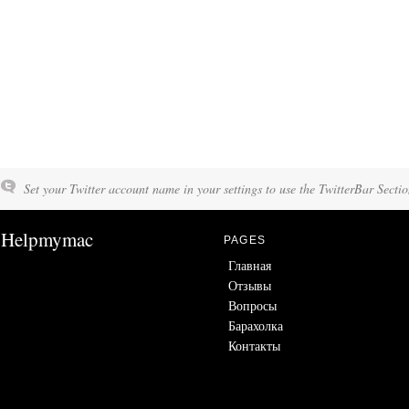
Set your Twitter account name in your settings to use the TwitterBar Sectio
Helpmymac
PAGES
Главная
Отзывы
Вопросы
Барахолка
Контакты