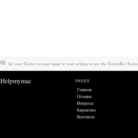
Set your Twitter account name in your settings to use the TwitterBar Sectio
Helpmymac
PAGES
Главная
Отзывы
Вопросы
Барахолка
Контакты