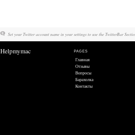
Set your Twitter account name in your settings to use the TwitterBar Sectio
Helpmymac
PAGES
Главная
Отзывы
Вопросы
Барахолка
Контакты