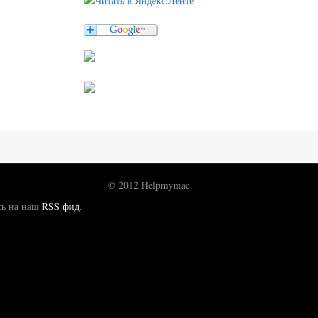
© 2012 Helpmymac
сь на наш
RSS фид
.