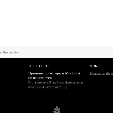
terBar Section.
THE LATEST
MORE
Причины по которым MacBook
Подписывайте
не включается
Что, в новом айПад будет фронтальная
камера и SD-карточка? […]