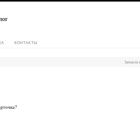
КА
КОНТАКТЫ
Запчасти 
арточка?