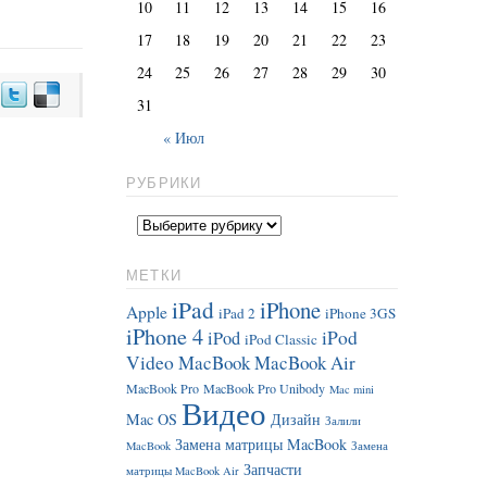
10
11
12
13
14
15
16
17
18
19
20
21
22
23
24
25
26
27
28
29
30
31
« Июл
РУБРИКИ
МЕТКИ
iPad
iPhone
Apple
iPad 2
iPhone 3GS
iPhone 4
iPod
iPod
iPod Classic
Video
MacBook
MacBook Air
MacBook Pro
MacBook Pro Unibody
Mac mini
Видео
Mac OS
Дизайн
Залили
Замена матрицы MacBook
MacBook
Замена
Запчасти
матрицы MacBook Air