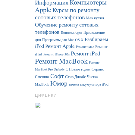
Компьютеры
Информация
Apple
Курсы по ремонту
сотовых телефонов
Мак кухня
Обучение ремонту сотовых
телефонов
Приложение
Приколы Apple
Разбираем
дня
Программы для Mac OS X
iPod
Ремонт Apple
Ремонт
Ремонт iMac
Ремонт iPod
iPad
Ремонт iPhone 3Gs
Ремонт MacBook
Ремонт
Сервис
С Новым годом
MacBook Pro Unibody
Софт
Смешно
Стив Джобс
Чистка
Юмор
MacBook
замена аккумулятора iPod
ЦИФЕРКИ