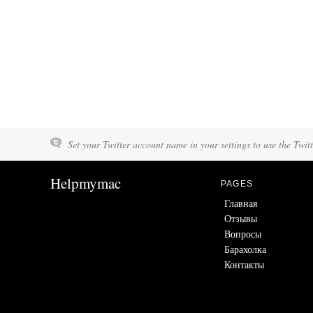
Set your Twitter account name in your settings to use the Twit
Helpmymac
PAGES
Главная
Отзывы
Вопросы
Барахолка
Контакты