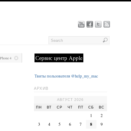
Сервис центр Apple
iPhone 4
Твиты пользователя @help_my_mac
АРХИВ
АВГУСТ 2026
ПН
ВТ
СР
ЧТ
ПТ
СБ
ВС
1
2
8
3
4
5
6
7
9