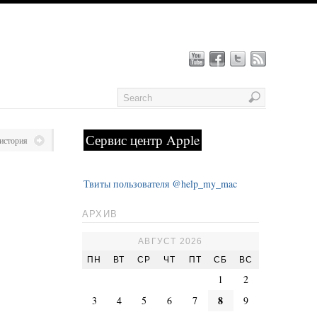
Сервис центр Apple
история
Твиты пользователя @help_my_mac
АРХИВ
АВГУСТ 2026
ПН
ВТ
СР
ЧТ
ПТ
СБ
ВС
1
2
8
3
4
5
6
7
9