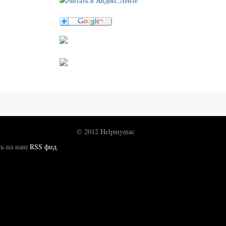
© 2012 Helpmymac
сь на наш
RSS фид
.