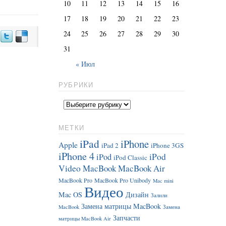
10
11
12
13
14
15
16
17
18
19
20
21
22
23
24
25
26
27
28
29
30
31
« Июл
РУБРИКИ
МЕТКИ
iPad
iPhone
Apple
iPad 2
iPhone 3GS
iPhone 4
iPod
iPod
iPod Classic
Video
MacBook
MacBook Air
MacBook Pro
MacBook Pro Unibody
Mac mini
Видео
Mac OS
Дизайн
Залили
Замена матрицы MacBook
MacBook
Замена
Запчасти
матрицы MacBook Air