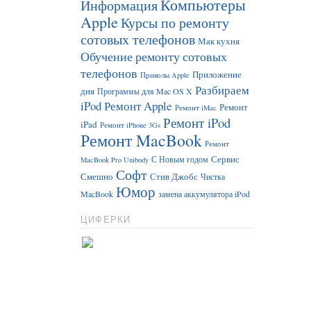
Компьютеры
Информация
Apple
Курсы по ремонту
сотовых телефонов
Мак кухня
Обучение ремонту сотовых
телефонов
Приложение
Приколы Apple
Разбираем
дня
Программы для Mac OS X
iPod
Ремонт Apple
Ремонт
Ремонт iMac
Ремонт iPod
iPad
Ремонт iPhone 3Gs
Ремонт MacBook
Ремонт
Сервис
С Новым годом
MacBook Pro Unibody
Софт
Смешно
Стив Джобс
Чистка
Юмор
MacBook
замена аккумулятора iPod
ЦИФЕРКИ