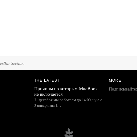
terBar Section.
THE LATEST
MORE
Причины по которым MacBook
Подписывайте
не включается
31 декабря мы работаем до 14:00, ну а с
3 января мы […]