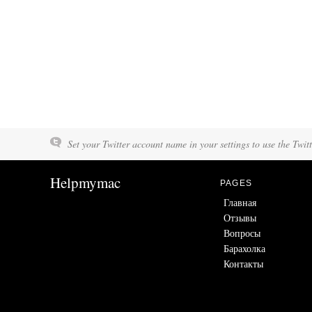
Set your Twitter account name in your settings to use the Twit
Helpmymac
PAGES
Главная
Отзывы
Вопросы
Барахолка
Контакты