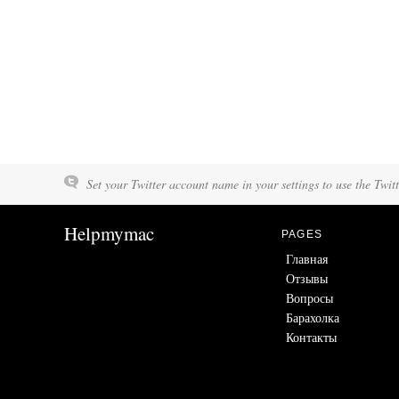
Set your Twitter account name in your settings to use the Twit
Helpmymac
PAGES
Главная
Отзывы
Вопросы
Барахолка
Контакты