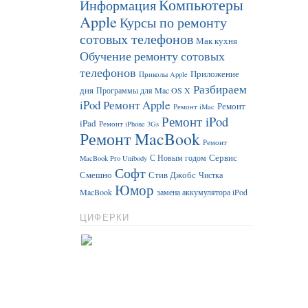
Компьютеры
Информация
Apple
Курсы по ремонту
сотовых телефонов
Мак кухня
Обучение ремонту сотовых
телефонов
Приложение
Приколы Apple
Разбираем
дня
Программы для Mac OS X
iPod
Ремонт Apple
Ремонт
Ремонт iMac
Ремонт iPod
iPad
Ремонт iPhone 3Gs
Ремонт MacBook
Ремонт
Сервис
С Новым годом
MacBook Pro Unibody
Софт
Смешно
Стив Джобс
Чистка
Юмор
MacBook
замена аккумулятора iPod
ЦИФЕРКИ