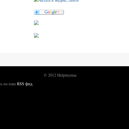
© 2012 Helpmymac
сь на наш
RSS фид
.