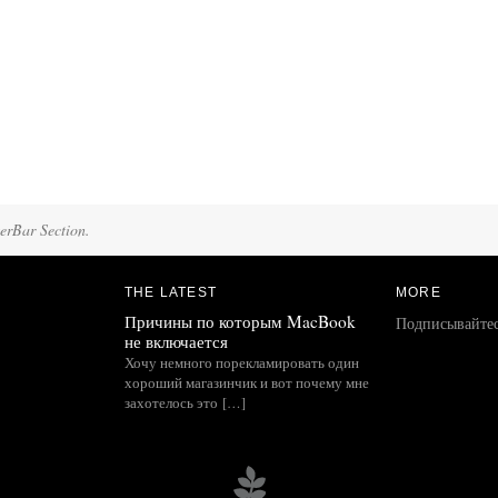
terBar Section.
THE LATEST
MORE
Причины по которым MacBook
Подписывайте
не включается
Хочу немного порекламировать один
хороший магазинчик и вот почему мне
захотелось это […]