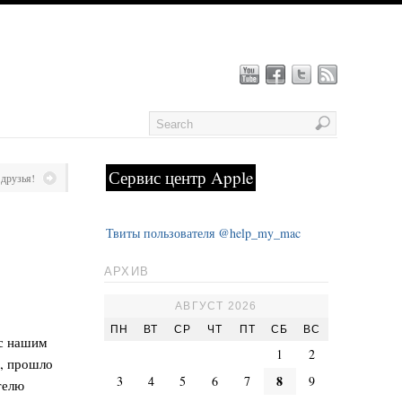
Сервис центр Apple
друзья!
Твиты пользователя @help_my_mac
АРХИВ
АВГУСТ 2026
ПН
ВТ
СР
ЧТ
ПТ
СБ
ВС
 с нашим
1
2
у, прошло
8
3
4
5
6
7
9
телю