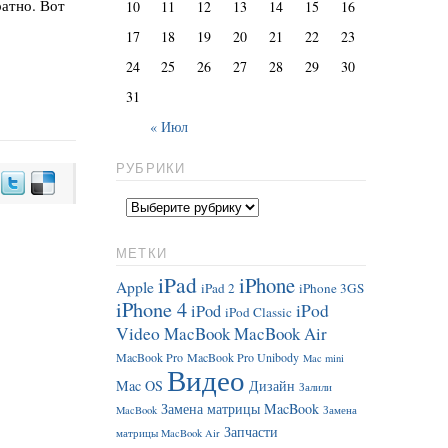
ратно. Вот
10
11
12
13
14
15
16
17
18
19
20
21
22
23
24
25
26
27
28
29
30
31
« Июл
РУБРИКИ
МЕТКИ
iPad
iPhone
Apple
iPad 2
iPhone 3GS
iPhone 4
iPod
iPod
iPod Classic
Video
MacBook
MacBook Air
MacBook Pro
MacBook Pro Unibody
Mac mini
Видео
Mac OS
Дизайн
Залили
Замена матрицы MacBook
MacBook
Замена
Запчасти
матрицы MacBook Air