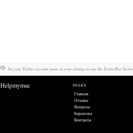
Set your Twitter account name in your settings to use the TwitterBar Sectio
Helpmymac
PAGES
Главная
Отзывы
Вопросы
Барахолка
Контакты