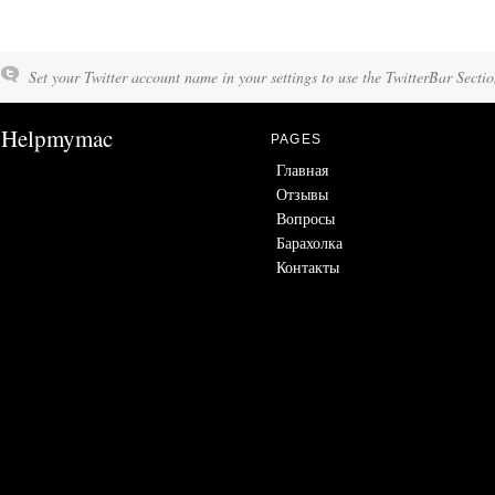
Set your Twitter account name in your settings to use the TwitterBar Sectio
Helpmymac
PAGES
Главная
Отзывы
Вопросы
Барахолка
Контакты