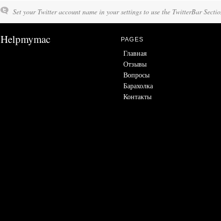
Set your Twitter account name in your settings to use the TwitterBar Sectio
Helpmymac
PAGES
Главная
Отзывы
Вопросы
Барахолка
Контакты