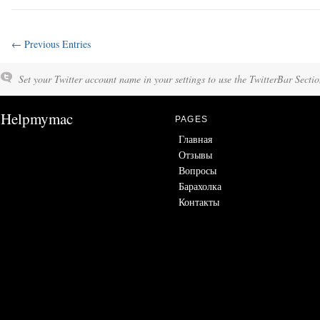
← Previous Entries
Set your Twitter account name in your settings to use the TwitterBar Sectio
Helpmymac
PAGES
Главная
Отзывы
Вопросы
Барахолка
Контакты